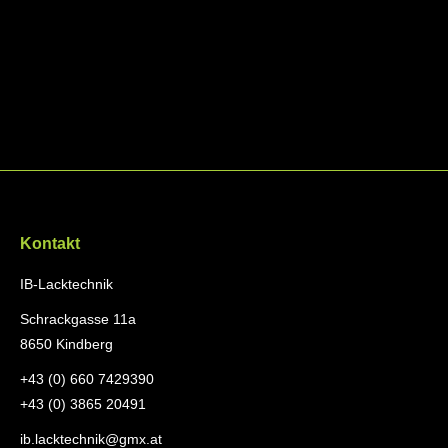
Allgemein
By
admin
25. August 2019
Leave a comment
Voller Stolz möchten wir Ihnen unseren Onlineauftritt
präsentieren !
Kontakt
IB-Lacktechnik
Schrackgasse 11a
8650 Kindberg
+43 (0) 660 7429390
+43 (0) 3865 20491
ib.lacktechnik@gmx.at