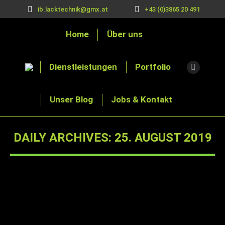
ib.lacktechnik@gmx.at
+43 (0)3865 20 491
Home
Über uns
Dienstleistungen
Portfolio
Instagra
page
Unser Blog
Jobs & Kontakt
opens
in
new
DAILY ARCHIVES:
25. AUGUST 2019
window
You are here:
Wir sind ONLINE !