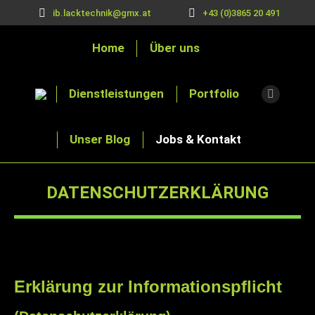
ib.lacktechnik@gmx.at
+43 (0)3865 20 491
Home
Über uns
Dienstleistungen
Portfolio
Instagra
page
Unser Blog
Jobs & Kontakt
opens
in
new
DATENSCHUTZERKLÄRUNG
window
You are here:
Erklärung zur Informationspflicht